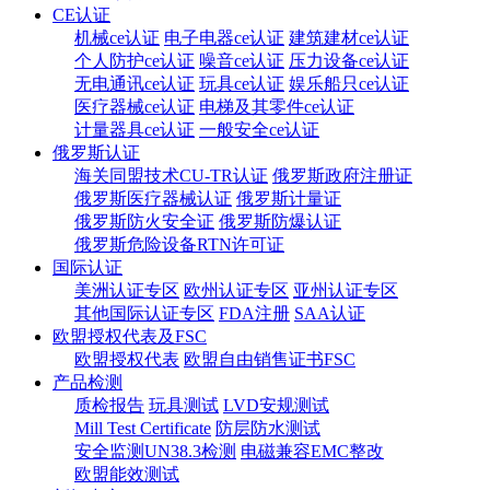
CE认证
机械ce认证
电子电器ce认证
建筑建材ce认证
个人防护ce认证
噪音ce认证
压力设备ce认证
无电通讯ce认证
玩具ce认证
娱乐船只ce认证
医疗器械ce认证
电梯及其零件ce认证
计量器具ce认证
一般安全ce认证
俄罗斯认证
海关同盟技术CU-TR认证
俄罗斯政府注册证
俄罗斯医疗器械认证
俄罗斯计量证
俄罗斯防火安全证
俄罗斯防爆认证
俄罗斯危险设备RTN许可证
国际认证
美洲认证专区
欧州认证专区
亚州认证专区
其他国际认证专区
FDA注册
SAA认证
欧盟授权代表及FSC
欧盟授权代表
欧盟自由销售证书FSC
产品检测
质检报告
玩具测试
LVD安规测试
Mill Test Certificate
防层防水测试
安全监测UN38.3检测
电磁兼容EMC整改
欧盟能效测试